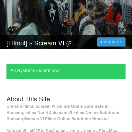
[Filmul] » Scream VI (2023) Film Online Subtitrat in Româna | GRATIS
SUBSCRIBE
All Systems Operational
About This Site
Urmăriți filmul Scream VI Online Gratis 𝐒ubtitrate in
Romana, Filme Noi HD,Scream VI Filme Online 𝐒ubtitrate
Romana,Scream VI Filme Online 𝐒ubtitrate Romana
Scream VI | 4K [Blu Ray] 460p - 720p - 1080p - Flv - Mp4