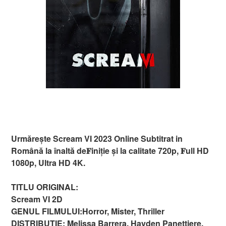
Urmărește Scream VI 2023 Online Subtitrat in
Română la înaltă de𝐅iniție și la calitate 720p, 𝐅ull HD
1080p, Ultra HD 4K.
TITLU ORIGINAL:
Scream VI 2D
GENUL FILMULUI:Horror, Mister, Thriller
DISTRIBUȚIE: Melissa Barrera, Hayden Panettiere,