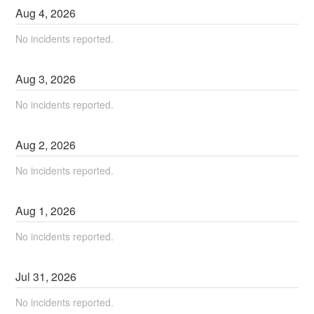
Aug
4
,
2026
No incidents reported.
Aug
3
,
2026
No incidents reported.
Aug
2
,
2026
No incidents reported.
Aug
1
,
2026
No incidents reported.
Jul
31
,
2026
No incidents reported.