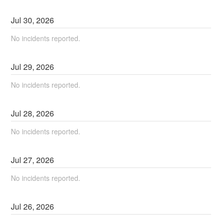
Jul
30
,
2026
No incidents reported.
Jul
29
,
2026
No incidents reported.
Jul
28
,
2026
No incidents reported.
Jul
27
,
2026
No incidents reported.
Jul
26
,
2026