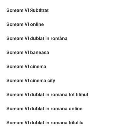
Scream VI 𝐒ubtitrat
Scream VI online
Scream VI dublat în româna
Scream VI baneasa
Scream VI cinema
Scream VI cinema city
Scream VI dublat in romana tot filmul
Scream VI dublat in romana online
Scream VI dublat in romana trilulilu